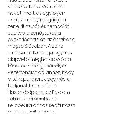
választottuk a Metronóm
nevet, mert az egy olyan
eszköz, amely megadja a
zene ritmusát és tempóját,
segítve a zenészeket a
gyakorlásban és az összhang
megtalálásában. A zene
ritmusa és tempója ugyanis
alapvető meghatározója a
táncosok mozgásának, és
vezérfonalat ad ahhoz, hogy
a táncpartnerek egymásra
tudjanak hangolódni.
Hasonlóképpen, az Érzelem
Fókuszú Terápiában a
terapeuta ahhoz segíti hozzá
a pár tagjait, hogy rá