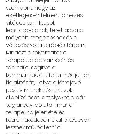
A folyamat elején fontos
szempont, hogy az
esetlegesen felmerülő heves
viták és konfliktusok
lecsillapodjanak, teret adva a
mélyebb megértésnek és a
változásnak a terápiás térben.
Mindezt a folyamatot a
terapeuta aktívan kíséri és
facilitálja, segítve a
kommunikáció újfajta módjainak
kialakítását, illetve a létrejövő
pozitív interakciós ciklusok
stabilizálását, amelyeket a pár
tagjai egy idő után már a
terapeuta jelenléte és
közreműködése nélkül is képesek
lesznek működtetni a