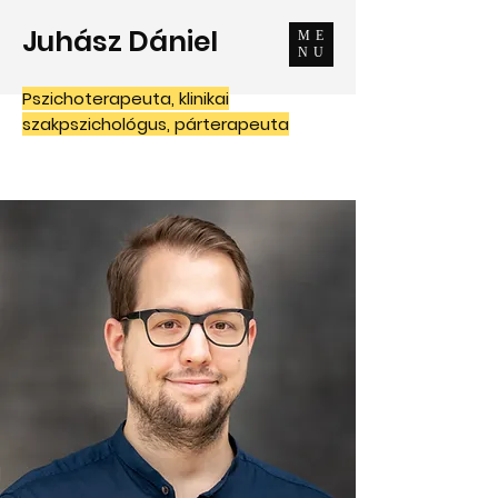
Juhász Dániel
ME
NU
Pszichoterapeuta, klinikai
szakpszichológus, párterapeuta