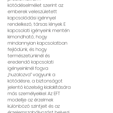
kötődéselmélet szerint az
emberek veleszületett
kapcsolódási igénnyel
rendelkező, társas lények. E
kapcsolati igényeink mentén
kimondható, hogy
mindannyian kapcsolatban
fejlődünk, és hogy
természetünknél és
eredendő kapcsolati
igényeinknél fogva
„huzalozva” vagyunk a
kötődésre, a biztonságot
jelentő közelség kialakítására
más személyekkel. Az EFT
modellje az érzelmek
különböző szintjeit és az
érzelemszabályozást helyezi