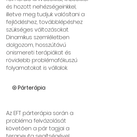
és hozott nehézségeinkkel,
illetve meg tudjuk valósítani a
fejlődéshez, továbblépéshez
szükséges változásokat.
Dinamikus szemléletben
dolgozom, hosszútávú
önismereti terápiákat és
rövidebb problémafókuszú
folyamatokat is vállalok.
⦾ Párterápia
Az EFT párterápia során a
probléma felvázolását
követően a pár tagjai a
terapeuta segítségével