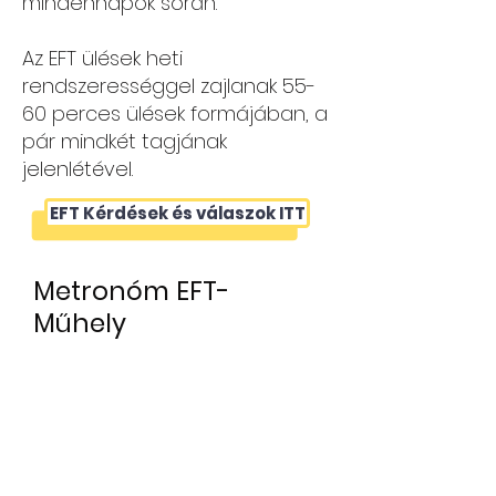
mindennapok során.
Az EFT ülések heti
rendszerességgel zajlanak 55-
60 perces ülések formájában, a
pár mindkét tagjának
jelenlétével.
EFT Kérdések és válaszok ITT
Metronóm EFT-
Műhely