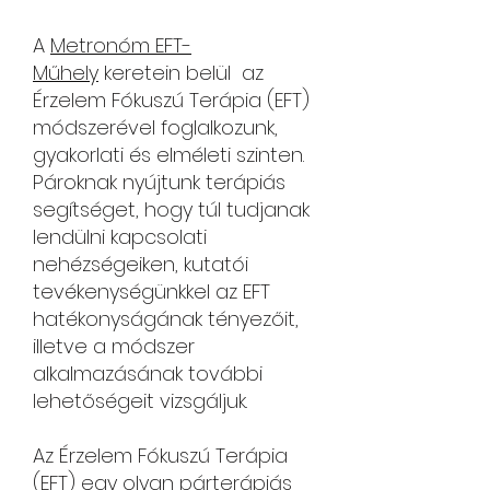
A
Metronóm EFT-
Műhely
keretein belül az
Érzelem Fókuszú Terápia (EFT)
módszerével foglalkozunk,
gyakorlati és elméleti szinten.
Pároknak nyújtunk terápiás
segítséget, hogy túl tudjanak
lendülni kapcsolati
nehézségeiken, kutatói
tevékenységünkkel az EFT
hatékonyságának tényezőit,
illetve a módszer
alkalmazásának további
lehetőségeit vizsgáljuk.
Az Érzelem Fókuszú Terápia
(EFT) egy olyan párterápiás