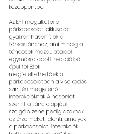
középpontba
Az EFT megalkotói a
párkapcsolati ciklusokat
gyakran hasonlítják a
társastánchoz, ami mindig a
táncosok mozdulataiból,
egymásra adott reakcióiból
épül fel. Ezek
megfeleltethetőek a
párkapcsolatban a viselkedés
szintjén megjelenő
interakcióknak. A hasonlat
szerint a tánc alapjául
szolgáló zene pedig azoknak
az érzelmeket jelenti, amelyek
a párkapcsolati interakciók
hátterében „szólnak”. Azért