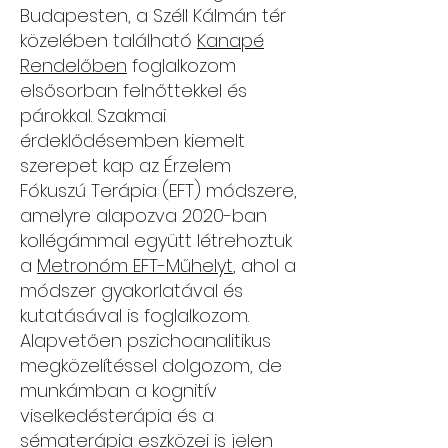
Budapesten, a Széll Kálmán tér
közelében található
Kanapé
Rendelőben
foglalkozom
elsősorban felnőttekkel és
párokkal. Szakmai
érdeklődésemben kiemelt
szerepet kap az Érzelem
Fókuszú Terápia (EFT) módszere,
amelyre alapozva 2020-ban
kollégámmal együtt létrehoztuk
a
Metronóm EFT-Műhelyt
, ahol a
módszer gyakorlatával és
kutatásával is foglalkozom.
Alapvetően pszichoanalitikus
megközelítéssel dolgozom, de
munkámban a kognitív
viselkedésterápia és a
sématerápia eszközei is jelen