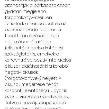
azonosítják a párkapcsolatban
gyakran megjelenő,
forgatókönyv-szerűen
ismétlődő interakciókat és az
ezekhez fűződő tudatos és
tudattalan érzéseket. Ezek
hátterében általában
fellelhetőek azok a kötődési
szükségletek is, amelyekre
koncentrálva pozitív interakciós
ciklusok alakíthatók ki a korábbi
negatív ciklusok
(forgatókönyvek) helyett. A
ciklusok megértése tehát
központi jelentőségű, ugyanis
ezek a visszatérő viselkedések,
illetve a hozzájuk kapcsolódó
érzések forgatókönyvszerű