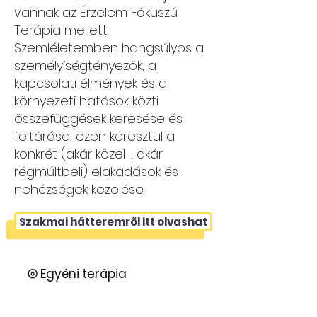
vannak az Érzelem Fókuszú
Terápia mellett.
Szemléletemben hangsúlyos a
személyiségtényezők, a
kapcsolati élmények és a
környezeti hatások közti
összefüggések keresése és
feltárása, ezen keresztül a
konkrét (akár közel-, akár
régmúltbeli) elakadások és
nehézségek kezelése.
Szakmai hátteremről itt olvashat
⦾ Egyéni terápia