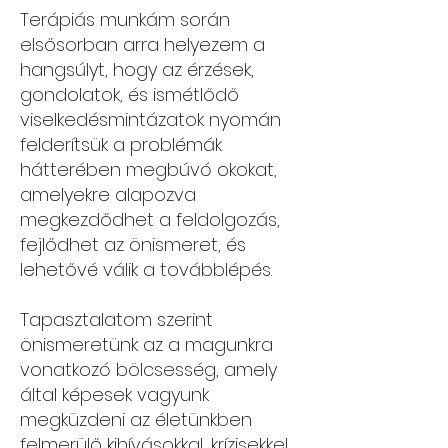
Terápiás munkám során
elsősorban arra helyezem a
hangsúlyt, hogy az érzések,
gondolatok, és ismétlődő
viselkedésmintázatok nyomán
felderítsük a problémák
hátterében megbúvó okokat,
amelyekre alapozva
megkezdődhet a feldolgozás,
fejlődhet az önismeret, és
lehetővé válik a továbblépés.
Tapasztalatom szerint
önismeretünk az a magunkra
vonatkozó bölcsesség, amely
által képesek vagyunk
megküzdeni az életünkben
felmerülő kihívásokkal, krízisekkel