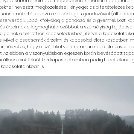
mányozásából felhalmozott tapasztalatok mentén ragadható m
eknek nevezett megközelítések lényegét az a feltételezés képe
secsemőkortól kezdve az elsődleges gondozóival (általában
zerveződik. Ebből kifolyólag a gondozó és a gyermek közti k
 és érzelmek a legmeghatározóbbak a személyiség fejlődése 
gálnak a felnőttkori kapcsolódáshoz , illetve a kapcsolatokkal
s. Mivel a csecsemők érzelmi és kapcsolati élete kezdetben m
ermészetes, hogy a szülőkkel való kommunikáció élményei ala
it. Az ebben a viszonyulásban egészen korán bevésődött tapa
i állapotaink felnőttkori kapcsolatainkban pedig tudattalanul g
i kapcsolatainkban is.