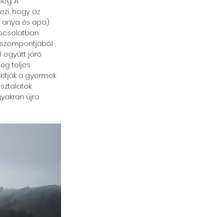
eg. A 
zi, hogy az 
 anya és apa) 
apcsolatban 
szempontjából , 
 együtt járó 
ég teljes 
kítják a gyermek 
sztalatok 
yakran újra 