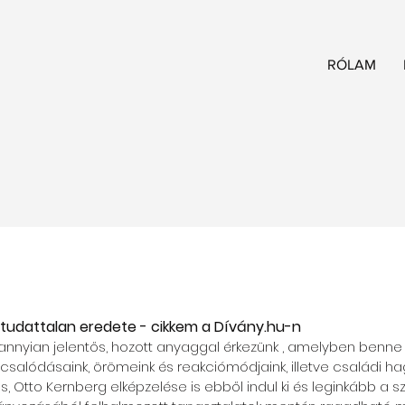
RÓLAM
k tudattalan eredete - cikkem a Dívány.hu-n
nnyian jelentős, hozott anyaggal érkezünk , amelyben benne 
 csalódásaink, örömeink és reakciómódjaink, illetve családi ha
us, Otto Kernberg elképzelése is ebből indul ki és leginkább a s