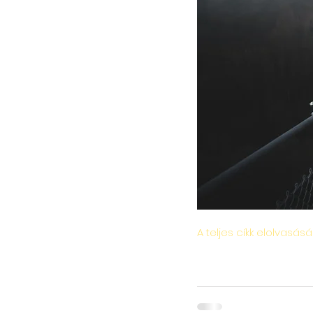
A teljes cíkk elolvasásá