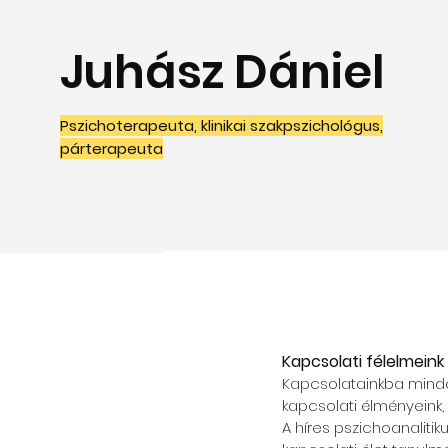
Juhász Dániel
Pszichoterapeuta, klinikai szakpszichológus,
párterapeuta
Kapcsolati félelmein
Kapcsolatainkba minda
kapcsolati élményeink,
A híres pszichoanalitik