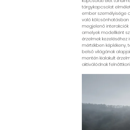
kapcsolati élet tanul
tárgykapcsolat elmélet
ember személyisége c
való kölcsönhatásban s
megjelenő interakciók
amelyek modellként szol
érzelmek kezeléséhez i
mértékben képlékeny, t
belső világának alapja
mentén kialakult érzelm
aktiválódnak felnőttkor